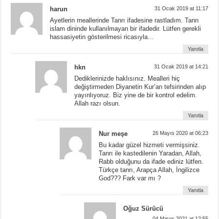
harun
31 Ocak 2019 at 11:17
Ayetlerin meallerinde Tanrı ifadesine rastladım. Tanrı
islam dininde kullanılmayan bir ifadedir. Lütfen gerekli
hassasiyetin gösterilmesi ricasıyla…
Yanıtla
hkn
31 Ocak 2019 at 14:21
Dediklerinizde haklısınız. Mealleri hiç
değiştirmeden Diyanetin Kur’an tefsirinden alıp
yayınlıyoruz. Biz yine de bir kontrol edelim.
Allah razı olsun.
Yanıtla
Nur meşe
26 Mayıs 2020 at 06:23
Bu kadar güzel hizmeti vermişsiniz.
Tanrı ile kastedilenin Yaradan, Allah,
Rabb olduğunu da ifade ediniz lütfen.
Türkçe tanrı, Arapça Allah, İngilizce
God??? Fark var mı ?
Yanıtla
Oğuz Sürücü
04 Mayıs 2021 at 12:55