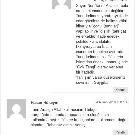
Sayın Nur “tanrı” Allah’u Teala
nın isimlerinden biri değildir.
Tanrı kelimesi yaratıcıyı ifade
eder gözükse de kelime kökü
itibarıyle “çoğul (tanrılar)”
yapılabilir ve “dişilik (tanrıça)
ve erkeklik” ifade edecek
şekilde kullanılabilir.
Dolayısıyla bu İslam
inancının temeline aykırıdır.
Tanrı kelimesi biz Türklerin
İslamdan önceki inancı içinde
“Gök Tengi” olarak yer alan
bir ifadedir.
Yanlışım varsa düzeltirseniz
sevinirim. Saygılar
Yanıtla
Hasan Hüseyin
04 Nisan 2019 at 07:08
Tanrı Arapça Allah kelimesinin Türkçe
karşılığıdır.İslamda arapça hakim olduğu için
kullanılmamıştır. Türkçe konuşanların kullanması doğru
olandır…Rahatsız olmak yanlış….
Yanıtla