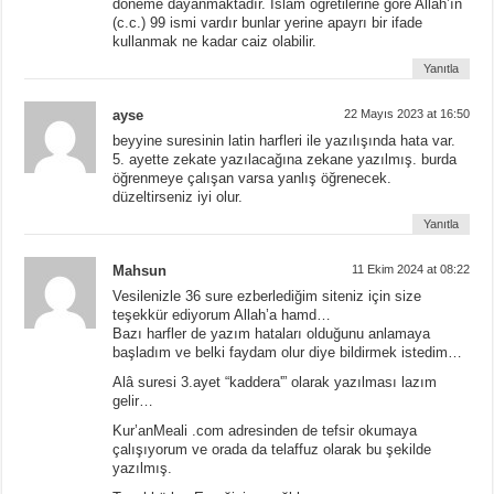
döneme dayanmaktadır. İslam öğretilerine göre Allah’ın
(c.c.) 99 ismi vardır bunlar yerine apayrı bir ifade
kullanmak ne kadar caiz olabilir.
Yanıtla
ayse
22 Mayıs 2023 at 16:50
beyyine suresinin latin harfleri ile yazılışında hata var.
5. ayette zekate yazılacağına zekane yazılmış. burda
öğrenmeye çalışan varsa yanlış öğrenecek.
düzeltirseniz iyi olur.
Yanıtla
Mahsun
11 Ekim 2024 at 08:22
Vesilenizle 36 sure ezberlediğim siteniz için size
teşekkür ediyorum Allah’a hamd…
Bazı harfler de yazım hataları olduğunu anlamaya
başladım ve belki faydam olur diye bildirmek istedim…
Alâ suresi 3.ayet “kaddera'” olarak yazılması lazım
gelir…
Kur’anMeali .com adresinden de tefsir okumaya
çalışıyorum ve orada da telaffuz olarak bu şekilde
yazılmış.