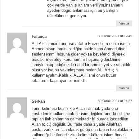
çok yerde yanlış anlam veriliyor,insanların
ayetleri doğru anlaması için bu yanlışın
düzeltilmesi gerekiyor.
Yanıtla
Falanca
30 Ocak 2021 at 12:49
ALLAH isimdir Tanrı ise sıfattır.Farzedelim senin ismin
Ahmed olsun.İsmini bildiğim halde sana Ahmed diye
seslensemmi hoşuna gider yoksa beyefendi diyerek
aradaki mesafeyi korumammı hoşuna gider.Birine
ismiyle hitap ettiğinizde nasıl bir samimiyet ve sıcaklık
oluşuyor ise bu yakınlaşmayı neden ALLAH için
kullanmayalım.Kaldı ki ALLAH ismi onun bütün
sıfatlarını kapsayan bir isimdir.
Yanıtla
Serkan
30 Ocak 2021 at 14:57
Tanrı kelimesi kesinlikle Allah’ı anmak yada onu
kastederek kullanılacak bir isim değildir tanrı kendisine
tapılan ilah anlamına gelmektedir ki burada kastedilen
Allah (c.c.) değildir. Bu ifade daha ziyade Allah’tan
başka varlıkları ilah olarak görüp ona tapan toplulukların
kullandığı bir ifadedir zira kelime kökeni islam öncesi