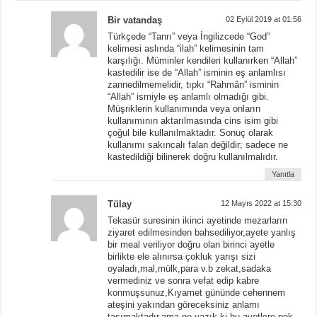
Bir vatandaş
02 Eylül 2019 at 01:56
Türkçede “Tanrı” veya İngilizcede “God”
kelimesi aslında “ilah” kelimesinin tam
karşılığı. Müminler kendileri kullanırken “Allah”
kastedilir ise de “Allah” isminin eş anlamlısı
zannedilmemelidir, tıpkı “Rahmân” isminin
“Allah” ismiyle eş anlamlı olmadığı gibi.
Müşriklerin kullanımında veya onların
kullanımının aktarılmasında cins isim gibi
çoğul bile kullanılmaktadır. Sonuç olarak
kullanımı sakıncalı falan değildir; sadece ne
kastedildiği bilinerek doğru kullanılmalıdır.
Yanıtla
Tülay
12 Mayıs 2022 at 15:30
Tekasür suresinin ikinci ayetinde mezarların
ziyaret edilmesinden bahsediliyor,ayete yanlış
bir meal veriliyor doğru olan birinci ayetle
birlikte ele alınırsa çokluk yarışı sizi
oyaladı,mal,mülk,para v.b zekat,sadaka
vermediniz ve sonra vefat edip kabre
konmuşsunuz,Kıyamet gününde cehennem
ateşini yakından göreceksiniz anlamı
taşımaktadır,ama ne yazık ki bu ayetlere pek