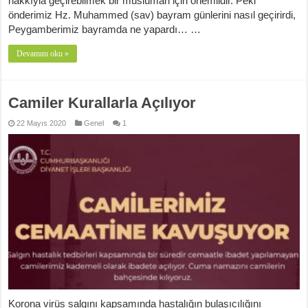
hakkıyla geçirebilmek bir müslüman için önemlidir. Peki
önderimiz Hz. Muhammed (sav) bayram günlerini nasıl geçirirdi,
Peygamberimiz bayramda ne yapardı… …
Devamını oku »
Camiler Kurallarla Açılıyor
22 Mayıs 2020
Genel
1
Korona virüs salgını kapsamında hastalığın bulaşıcılığını