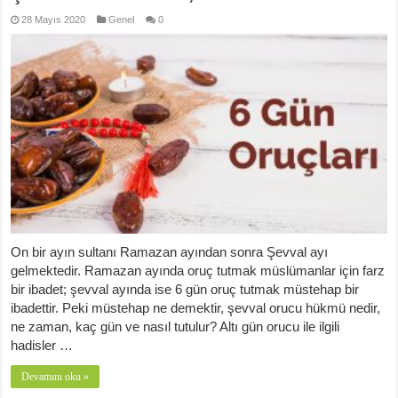
28 Mayıs 2020
Genel
0
On bir ayın sultanı Ramazan ayından sonra Şevval ayı
gelmektedir. Ramazan ayında oruç tutmak müslümanlar için farz
bir ibadet; şevval ayında ise 6 gün oruç tutmak müstehap bir
ibadettir. Peki müstehap ne demektir, şevval orucu hükmü nedir,
ne zaman, kaç gün ve nasıl tutulur? Altı gün orucu ile ilgili
hadisler …
Devamını oku »