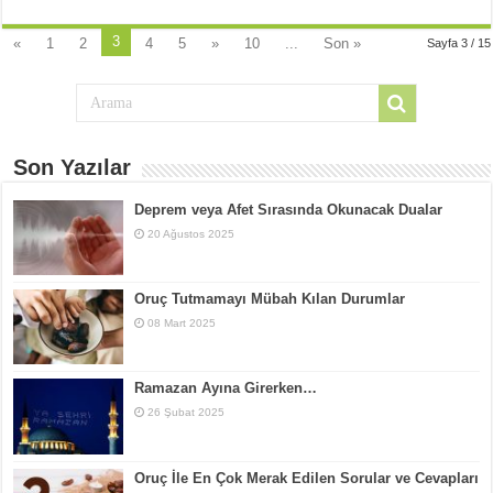
3
«
1
2
4
5
»
10
...
Son »
Sayfa 3 / 15
Son Yazılar
Deprem veya Afet Sırasında Okunacak Dualar
20 Ağustos 2025
Oruç Tutmamayı Mübah Kılan Durumlar
08 Mart 2025
Ramazan Ayına Girerken…
26 Şubat 2025
Oruç İle En Çok Merak Edilen Sorular ve Cevapları