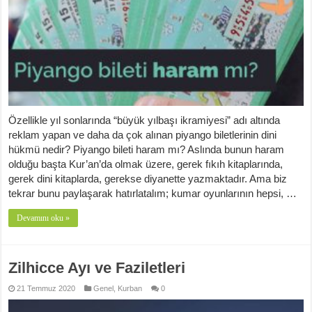
Özellikle yıl sonlarında “büyük yılbaşı ikramiyesi” adı altında
reklam yapan ve daha da çok alınan piyango biletlerinin dini
hükmü nedir? Piyango bileti haram mı? Aslında bunun haram
olduğu başta Kur’an’da olmak üzere, gerek fıkıh kitaplarında,
gerek dini kitaplarda, gerekse diyanette yazmaktadır. Ama biz
tekrar bunu paylaşarak hatırlatalım; kumar oyunlarının hepsi, …
Devamını oku »
Zilhicce Ayı ve Faziletleri
21 Temmuz 2020
Genel
,
Kurban
0